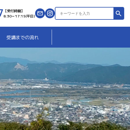
7
サ
【受付時間】
8:30～17:15(平日)
イ
ト
内
受講までの流れ
検
索