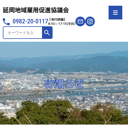
延岡地域雇用促進協議会
【受付時間】
0982-20-0117
8:30～17:15(平日)
サ
イ
ト
内
検
索
お知らせ