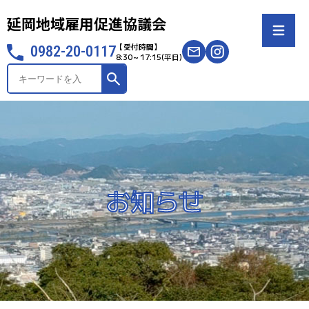
延岡地域雇用促進協議会
【受付時間】
0982-20-0117
8:30～17:15(平日)
サ
イ
ト
内
検
索
お知らせ