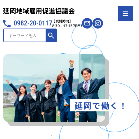
延岡地域雇用促進協議会
【受付時間】
0982-20-0117
8:30～17:15(平日)
サ
イ
ト
内
検
索
延岡で働く！